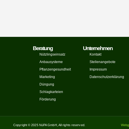
Beratung
Unternehmen
Nützlingseinsatz
Kontakt
Anbausysteme
Stellenangebote
Pflanzengesundheit
Impressum
Marketing
Datenschutzerklärung
Düngung
Schlagkarteien
Förderung
Copyright © 2025 NüPA GmbH, All rights reserved.
Webge